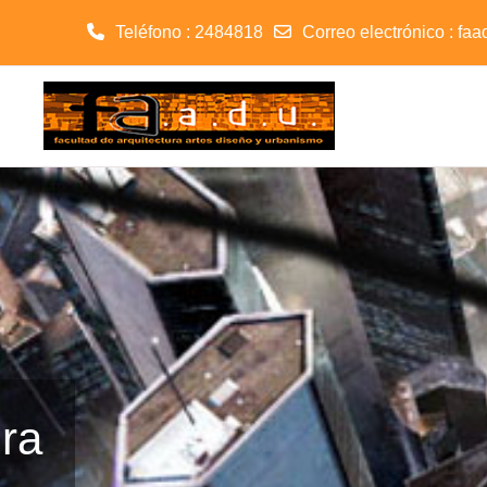
Teléfono : 2484818
Correo electrónico :
faa
Salta al contenido principal