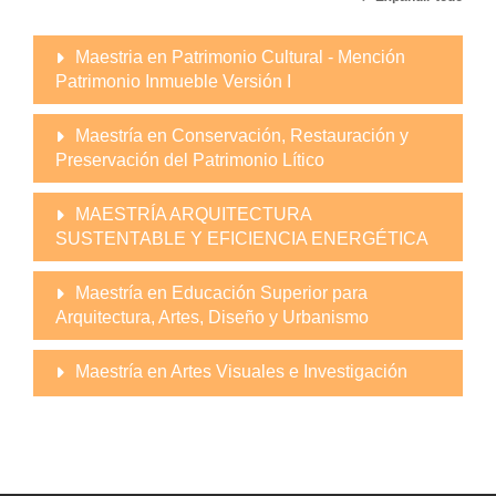
Maestria en Patrimonio Cultural - Mención
Patrimonio Inmueble Versión I
Maestría en Conservación, Restauración y
Preservación del Patrimonio Lítico
MAESTRÍA ARQUITECTURA
SUSTENTABLE Y EFICIENCIA ENERGÉTICA
Maestría en Educación Superior para
Arquitectura, Artes, Diseño y Urbanismo
Maestría en Artes Visuales e Investigación