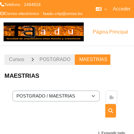
Teléfono : 2484818
Acceder
Correo electrónico :
faadu.crtp@umsa.bo
Salta al contenido principal
Página Principal
Cursos
POSTGRADO
MAESTRIAS
MAESTRIAS
Buscar 
Categorías
Buscar cur
Expandir todo